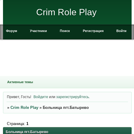
Crim Role Play
Форум
Участники
Поиск
Регистрация
Войти
Активные темы
Привет, Гость!
Войдите
или
зарегистрируйтесь
.
»
Crim Role Play
»
Больница пгт.Батырево
Страница:
1
Больница пгт.Батырево