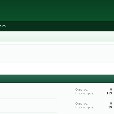
ойти
0
113
0
29