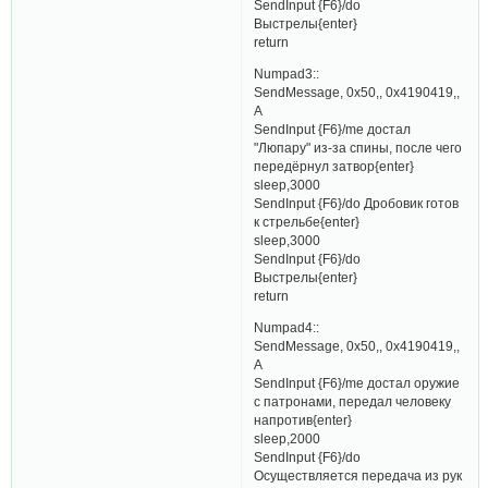
SendInput {F6}/do
Выстрелы{enter}
return
Numpad3::
SendMessage, 0x50,, 0x4190419,,
A
SendInput {F6}/me достал
"Люпару" из-за спины, после чего
передёрнул затвор{enter}
sleep,3000
SendInput {F6}/do Дробовик готов
к стрельбе{enter}
sleep,3000
SendInput {F6}/do
Выстрелы{enter}
return
Numpad4::
SendMessage, 0x50,, 0x4190419,,
A
SendInput {F6}/me достал оружие
с патронами, передал человеку
напротив{enter}
sleep,2000
SendInput {F6}/do
Осуществляется передача из рук