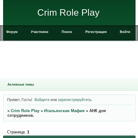
Crim Role Play
Форум
Участники
Поиск
Регистрация
Войти
Активные темы
Привет, Гость!
Войдите
или
зарегистрируйтесь
.
»
Crim Role Play
»
Итальянская Мафия
»
АНК для
сотрудников.
Страница:
1