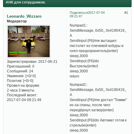
АНК для сотрудников.
Поделиться
2017-07-04
1
Leonardo_Wizzaro
09:21:47
Модератор
Numpad1::
SendMessage, 0x50,, 0x4190419,,
A
SendInput {F6}/me вытащил
пистолет из плечевой кобуры и
снял предохранитель{enter}
sleep,3000
SendInput {F6}/do
Зарегистрирован
: 2017-06-21
Выстрелы{enter}
Приглашений:
0
sleep,3000
Сообщений:
24
Уважение:
[+0/-0]
return
Позитив:
[+0/-0]
Numpad2::
Провел на форуме:
SendMessage, 0x50,, 0x4190419,,
2 часа 3 минуты
A
Последний визит:
2017-07-04 09:21:49
SendInput {F6}/me достал "Томми"
из-за спины, после чего
передёрнул затвор{enter}
sleep,3000
SendInput {F6}/do Автомат готов к
стрельбе{enter}
sleep,3000