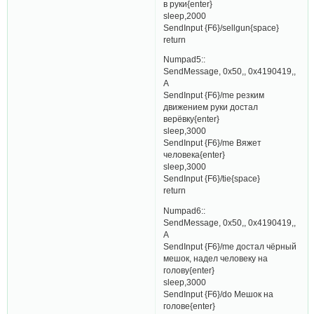
в руки{enter}
sleep,2000
SendInput {F6}/sellgun{space}
return
Numpad5::
SendMessage, 0x50,, 0x4190419,,
A
SendInput {F6}/me резким
движением руки достал
верёвку{enter}
sleep,3000
SendInput {F6}/me Вяжет
человека{enter}
sleep,3000
SendInput {F6}/tie{space}
return
Numpad6::
SendMessage, 0x50,, 0x4190419,,
A
SendInput {F6}/me достал чёрный
мешок, надел человеку на
голову{enter}
sleep,3000
SendInput {F6}/do Мешок на
голове{enter}