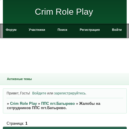
Crim Role Play
Форум
Участники
Поиск
Регистрация
Войти
Активные темы
Привет, Гость!
Войдите
или
зарегистрируйтесь
.
»
Crim Role Play
»
ППС пгт.Батырево
»
Жалобы на
сотрудников ППС пгт.Батырево.
Страница:
1