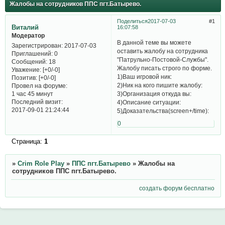
Жалобы на сотрудников ППС пгт.Батырево.
Поделиться
2017-07-03
1
Виталий
16:07:58
Модератор
В данной теме вы можете
Зарегистрирован
: 2017-07-03
оставить жалобу на сотрудника
Приглашений:
0
"Патрульно-Постовой-Службы".
Сообщений:
18
Жалобу писать строго по форме.
Уважение:
[+0/-0]
1)Ваш игровой ник:
Позитив:
[+0/-0]
2)Ник на кого пишите жалобу:
Провел на форуме:
3)Организация откуда вы:
1 час 45 минут
Последний визит:
4)Описание ситуации:
2017-09-01 21:24:44
5)Доказательства(screen+/time):
0
Страница:
1
»
Crim Role Play
»
ППС пгт.Батырево
»
Жалобы на
сотрудников ППС пгт.Батырево.
создать форум бесплатно