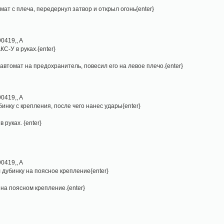
омат с плеча, передернул затвор и открыл огонь{enter}
0419,, A
КС-У в руках.{enter}
в автомат на предохранитель, повесил его на левое плечо.{enter}
0419,, A
бинку с крепления, после чего нанес удары{enter}
в руках. {enter}
0419,, A
л дубинку на поясное крепление{enter}
 на поясном крепление.{enter}