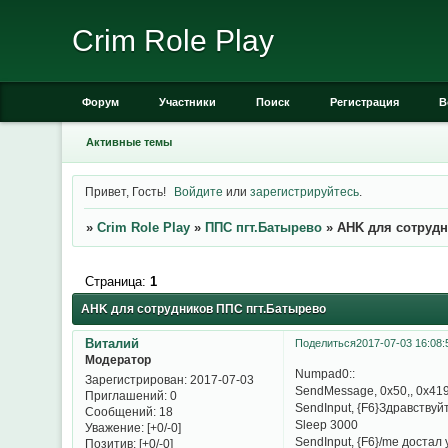
Crim Role Play
Форум
Участники
Поиск
Регистрация
В
Активные темы
Привет, Гость!
Войдите
или
зарегистрируйтесь
.
»
Crim Role Play
»
ППС пгт.Батырево
»
AHK для сотрудн
Страница:
1
AHK для сотрудников ППС пгт.Батырево
Виталий
Поделиться
2017-07-03 16:08:
Модератор
Numpad0::
Зарегистрирован
: 2017-07-03
SendMessage, 0x50,, 0x419
Приглашений:
0
SendInput, {F6}Здравствуй
Сообщений:
18
Sleep 3000
Уважение:
[+0/-0]
SendInput, {F6}/me достал
Позитив:
[+0/-0]