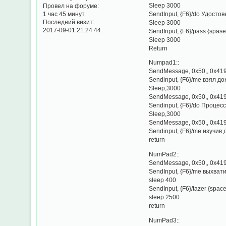
Sleep 3000
Провел на форуме:
SendInput, {F6}/do Удостов
1 час 45 минут
Последний визит:
Sleep 3000
2017-09-01 21:24:44
SendInput, {F6}/pass {spase
Sleep 3000
Return
Numpad1::
SendMessage, 0x50,, 0x419
Sendinput, {F6}/me взял д
Sleep,3000
SendMessage, 0x50,, 0x419
Sendinput, {F6}/do Процесс.
Sleep,3000
SendMessage, 0x50,, 0x419
Sendinput, {F6}/me изучив
return
NumPad2::
SendMessage, 0x50,, 0x419
SendInput, {F6}/me выхват
sleep 400
SendInput, {F6}/tazer {space
sleep 2500
return
NumPad3::