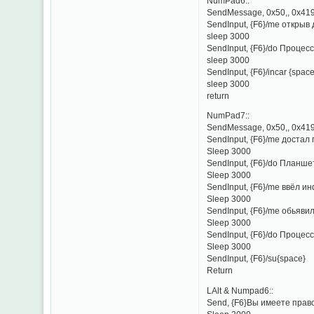
NumPad6::
SendMessage, 0x50,, 0x419
SendInput, {F6}/me открыв
sleep 3000
SendInput, {F6}/do Процесс.
sleep 3000
SendInput, {F6}/incar {space
sleep 3000
return
NumPad7::
SendMessage, 0x50,, 0x419
SendInput, {F6}/me достал
Sleep 3000
SendInput, {F6}/do Планшет
Sleep 3000
SendInput, {F6}/me ввёл и
Sleep 3000
SendInput, {F6}/me обьявил
Sleep 3000
SendInput, {F6}/do Процесс.
Sleep 3000
SendInput, {F6}/su{space}
Return
LAlt & Numpad6::
Send, {F6}Вы имеете право