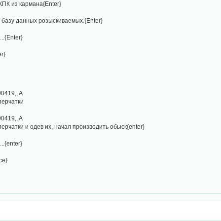
 КПК из кармана{Enter}
в базу данных розыскиваемых.{Enter}
..{Enter}
r}
0419,, A
 перчатки
0419,, A
перчатки и одев их, начал производить обыск{enter}
..{enter}
ce}