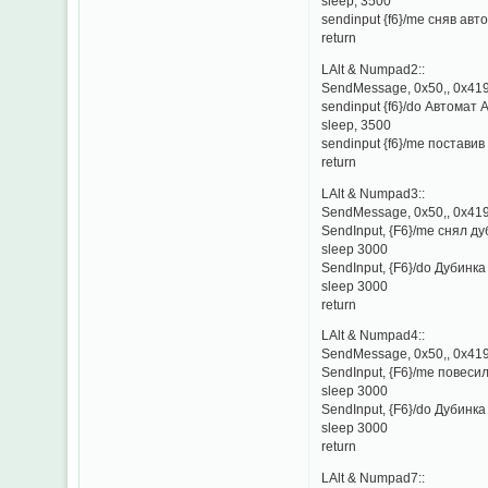
sleep, 3500
sendinput {f6}/me сняв авт
return
LAlt & Numpad2::
SendMessage, 0x50,, 0x419
sendinput {f6}/do Автомат А
sleep, 3500
sendinput {f6}/me постави
return
LAlt & Numpad3::
SendMessage, 0x50,, 0x419
SendInput, {F6}/me снял ду
sleep 3000
SendInput, {F6}/do Дубинка 
sleep 3000
return
LAlt & Numpad4::
SendMessage, 0x50,, 0x419
SendInput, {F6}/me повеси
sleep 3000
SendInput, {F6}/do Дубинка
sleep 3000
return
LAlt & Numpad7::