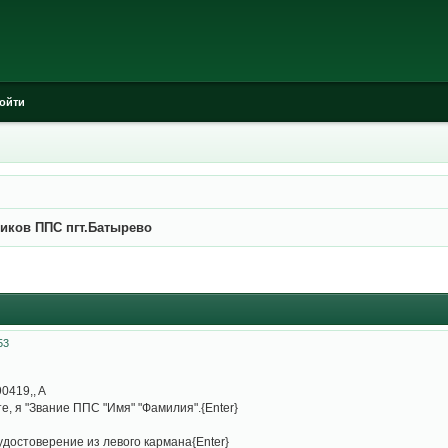
ойти
иков ППС пгт.Батырево
53
0419,, A
те, я "Звание ППС "Имя" "Фамилия".{Enter}
 удостоверение из левого кармана{Enter}