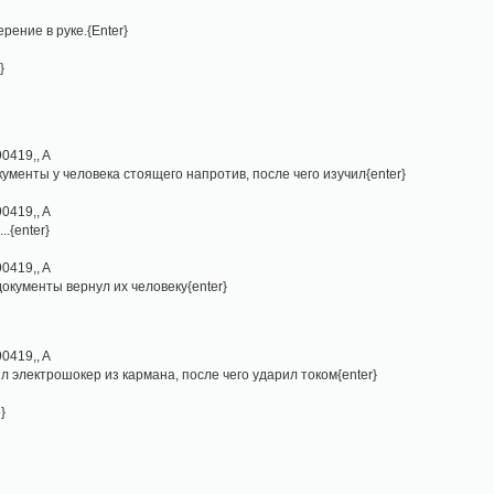
ерение в руке.{Enter}
}
0419,, A
окументы у человека стоящего напротив, после чего изучил{enter}
0419,, A
..{enter}
0419,, A
 документы вернул их человеку{enter}
0419,, A
ил электрошокер из кармана, после чего ударил током{enter}
}