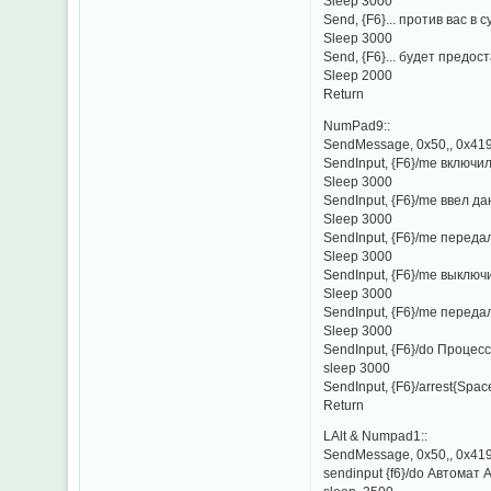
Sleep 3000
Send, {F6}... против вас в 
Sleep 3000
Send, {F6}... будет предо
Sleep 2000
Return
NumPad9::
SendMessage, 0x50,, 0x419
SendInput, {F6}/me включи
Sleep 3000
SendInput, {F6}/me ввел д
Sleep 3000
SendInput, {F6}/me переда
Sleep 3000
SendInput, {F6}/me выключ
Sleep 3000
SendInput, {F6}/me передал
Sleep 3000
SendInput, {F6}/do Процесс.
sleep 3000
SendInput, {F6}/arrest{Spac
Return
LAlt & Numpad1::
SendMessage, 0x50,, 0x419
sendinput {f6}/do Автомат 