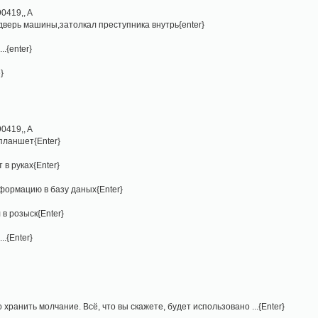
0419,, A
 дверь машины,затолкал преступника внутрь{enter}
..{enter}
}
0419,, A
 планшет{Enter}
 в руках{Enter}
нформацию в базу даных{Enter}
 в розыск{Enter}
..{Enter}
 хранить молчание. Всё, что вы скажете, будет использовано ...{Enter}