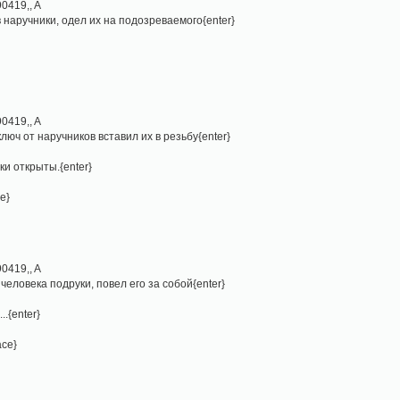
0419,, A
в наручники, одел их на подозреваемого{enter}
0419,, A
ключ от наручников вставил их в резьбу{enter}
ки открыты.{enter}
ce}
0419,, A
 человека подруки, повел его за собой{enter}
..{enter}
ace}