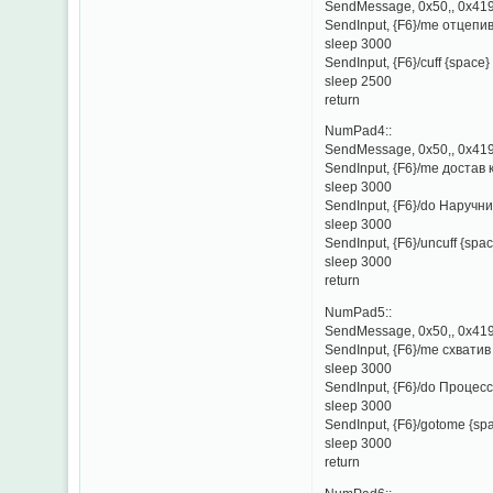
SendMessage, 0x50,, 0x419
SendInput, {F6}/me отцепи
sleep 3000
SendInput, {F6}/cuff {space}
sleep 2500
return
NumPad4::
SendMessage, 0x50,, 0x419
SendInput, {F6}/me достав 
sleep 3000
SendInput, {F6}/do Наручни
sleep 3000
SendInput, {F6}/uncuff {spa
sleep 3000
return
NumPad5::
SendMessage, 0x50,, 0x419
SendInput, {F6}/me схватив
sleep 3000
SendInput, {F6}/do Процесс.
sleep 3000
SendInput, {F6}/gotome {sp
sleep 3000
return