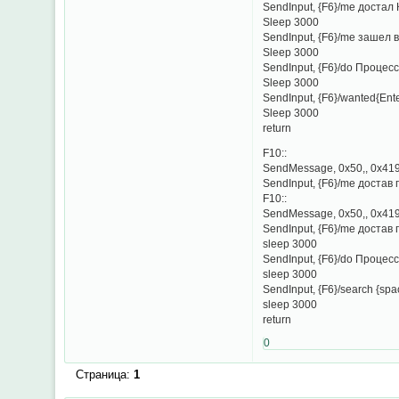
SendInput, {F6}/me достал
Sleep 3000
SendInput, {F6}/me зашел 
Sleep 3000
SendInput, {F6}/do Процесс.
Sleep 3000
SendInput, {F6}/wanted{Ente
Sleep 3000
return
F10::
SendMessage, 0x50,, 0x419
SendInput, {F6}/me достав
F10::
SendMessage, 0x50,, 0x419
SendInput, {F6}/me достав 
sleep 3000
SendInput, {F6}/do Процесс.
sleep 3000
SendInput, {F6}/search {spa
sleep 3000
return
0
Страница:
1