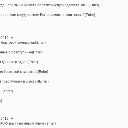
суде.Если вы не можете оплатить услуги адвоката, он ...{Enter}
ставлен вам государством.Вы понимаете свои права?{Enter}
0419,, A
л бортовой компьютер{Enter}
анные о преступнике{Enter}
л данные в отдел{Enter}
ил бортовой компьютер{Enter}
 преступника в участок{Enter}
..{enter}
e}
0419,, A
АКС-У висит на левом плече.{enter}