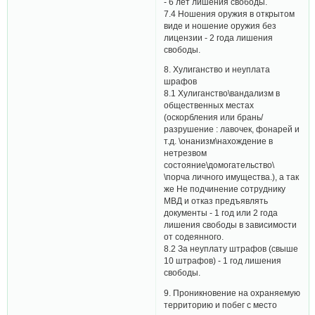
- 6 лет лишения свободы.
7.4 Ношения оружия в открытом
виде и ношение оружия без
лицензии - 2 года лишения
свободы.
8. Хулиганство и неуплата
шрафов
8.1 Хулиганство\вандализм в
общественных местах
(оскорбления или брань/
разрушение : лавочек, фонарей и
т.д. \онанизм\нахождение в
нетрезвом
состояние\домогательство\
\порча личного имущества.), а так
же Не подчинение сотруднику
МВД и отказ предъявлять
документы - 1 год или 2 года
лишения свободы в зависимости
от содеянного.
8.2 За неуплату штрафов (свыше
10 штрафов) - 1 год лишения
свободы.
9. Проникновение на охраняемую
территорию и побег с место