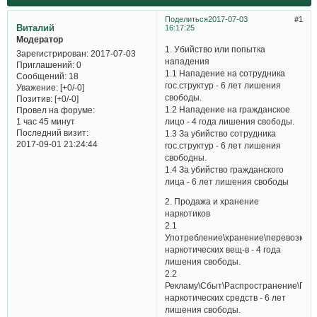
Поделиться
2017-07-03
1
Виталий
16:17:25
Модератор
1. Убийство или попытка
Зарегистрирован
: 2017-07-03
нападения​
Приглашений:
0
1.1 Нападение на сотрудника
Сообщений:
18
гос.структур - 6 лет лишения
Уважение:
[+0/-0]
свободы.
Позитив:
[+0/-0]
1.2 Нападение на гражданское
Провел на форуме:
лицо - 4 года лишения свободы.
1 час 45 минут
Последний визит:
1.3 За убийство сотрудника
2017-09-01 21:24:44
гос.структур - 6 лет лишения
свободны.
1.4 За убийство гражданского
лица - 6 лет лишения свободы
2. Продажа и хранение
наркотиков
2.1
Употребление\хранение\перевозка
наркотических вещ-в - 4 года
лишения свободы.
2.2
Рекламу\Сбыт\Распространение\При
наркотических средств - 6 лет
лишения свободы.