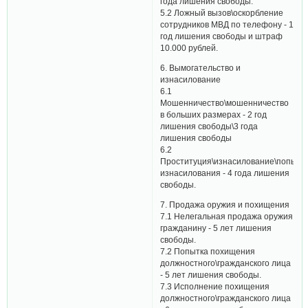
года лишения свободы.
5.2 Ложный вызов\оскорбление
сотрудников МВД по телефону - 1
год лишения свободы и штраф
10.000 рублей.
6. Вымогательство и
изнасилование
6.1
Мошенничество\мошенничество
в больших размерах - 2 год
лишения свободы\3 года
лишения свободы
6.2
Проституция\изнасилование\попытк
изнасилования - 4 года лишения
свободы.
7. Продажа оружия и похищения
7.1 Нелегальная продажа оружия
гражданину - 5 лет лишения
свободы.
7.2 Попытка похищения
должностного\гражданского лица
- 5 лет лишения свободы.
7.3 Исполнение похищения
должностного\гражданского лица