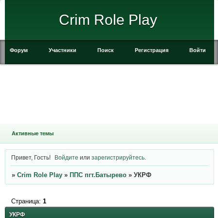
Crim Role Play
Форум
Участники
Поиск
Регистрация
Войти
Активные темы
Привет, Гость!
Войдите
или
зарегистрируйтесь
.
»
Crim Role Play
»
ППС пгт.Батырево
»
УКРФ
Страница:
1
УКРФ