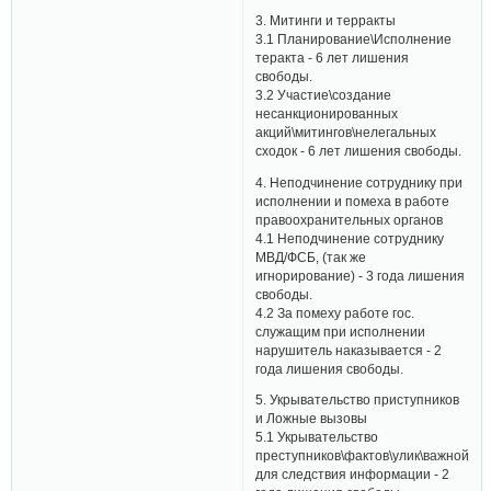
3. Митинги и терракты
3.1 Планирование\Исполнение
теракта - 6 лет лишения
свободы.
3.2 Участие\создание
несанкционированных
акций\митингов\нелегальных
сходок - 6 лет лишения свободы.
4. Неподчинение сотруднику при
исполнении и помеха в работе
правоохранительных органов
4.1 Неподчинение сотруднику
МВД/ФСБ, (так же
игнорирование) - 3 года лишения
свободы.
4.2 За помеху работе гос.
служащим при исполнении
нарушитель наказывается - 2
года лишения свободы.
5. Укрывательство приступников
и Ложные вызовы
5.1 Укрывательство
преступников\фактов\улик\важной
для следствия информации - 2