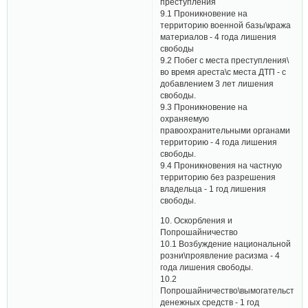
преступления
9.1 Проникновение на
территорию военной базы\кража
материалов - 4 года лишения
свободы
9.2 Побег с места преступления\
во время ареста\с места ДТП - с
добавлением 3 лет лишения
свободы.
9.3 Проникновение на
охраняемую
правоохранительными органами
территорию - 4 года лишения
свободы.
9.4 Проникновения на частную
территорию без разрешения
владельца - 1 год лишения
свободы.
10. Оскорбления и
Попрошайничество
10.1 Возбуждение национальной
розни\проявление расизма - 4
года лишения свободы.
10.2
Попрошайничество\вымогательство
денежных средств - 1 год