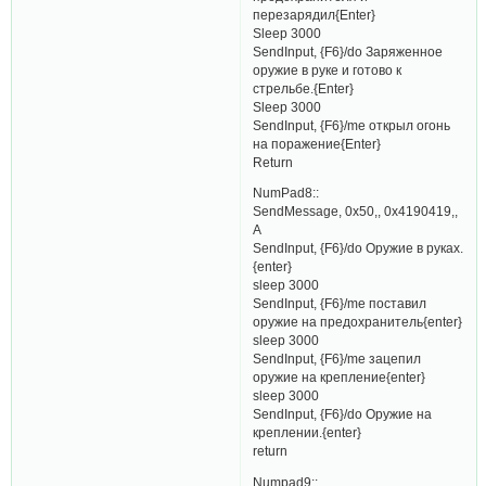
перезарядил{Enter}
Sleep 3000
SendInput, {F6}/do Заряженное
оружие в руке и готово к
стрельбе.{Enter}
Sleep 3000
SendInput, {F6}/me открыл огонь
на поражение{Enter}
Return
NumPad8::
SendMessage, 0x50,, 0x4190419,,
A
SendInput, {F6}/do Оружие в руках.
{enter}
sleep 3000
SendInput, {F6}/me поставил
оружие на предохранитель{enter}
sleep 3000
SendInput, {F6}/me зацепил
оружие на крепление{enter}
sleep 3000
SendInput, {F6}/do Оружие на
креплении.{enter}
return
Numpad9::