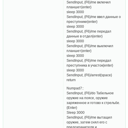
SendInput, {F6}/me включил
планшет{enter}
sleep 3000
SendInput, {F6}/me ввел данные о
преступнике{enter}
sleep 3000
SendInput, {F6}/me передал
данные в отдел{enter}
sleep 3000
SendInput, {F6}/me выключил
планшет{enter}
sleep 3000
SendInput, {F6}/me передал
преступника в участок{enter}
sleep 3000
SendInput, {F6}/arrest{space}
return
Numpad7::
SendInput, {F6}/do Табельное
оружие на поясе, оружие
заряженное и готово к стрельбе.
{Enter}
Sleep 3000
SendInput, {F6}/me вытащил
оружие, затем снял его с
предохранителя и