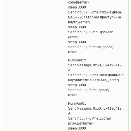
собой{enter}
sleep 3000
SendInput, {F6}/me открыв дверь
машины, затолкал преступника
внутрь{enter}
sleep 3000
SendInput, {F6}/do Процесс...
{enter}
sleep 3000
SendInput, {F6}/incar{space}
return
NumPad5::
SendMessage, 0x50,, 0x4190419,,
A
SendInput, {F6}/me ввел данные о
нарушителе в базу МВД{enter}
sleep 3000
SendInput, {F6}/su{space}
return
NumPad6::
SendMessage, 0x50,, 0x4190419,,
A
SendInput, {F6}/me достал
планшет{enter}
sleep 3000