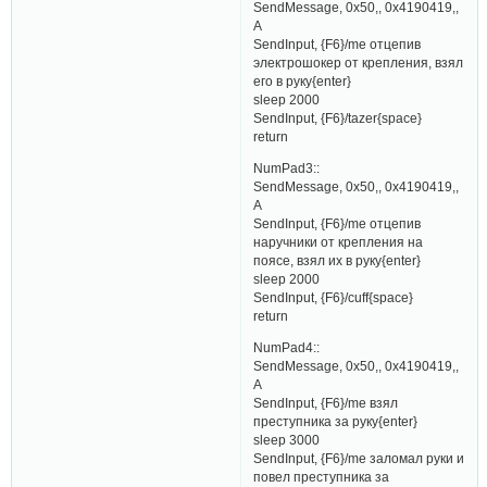
SendMessage, 0x50,, 0x4190419,,
A
SendInput, {F6}/me отцепив
электрошокер от крепления, взял
его в руку{enter}
sleep 2000
SendInput, {F6}/tazer{spaсe}
return
NumPad3::
SendMessage, 0x50,, 0x4190419,,
A
SendInput, {F6}/me отцепив
наручники от крепления на
поясе, взял их в руку{enter}
sleep 2000
SendInput, {F6}/cuff{space}
return
NumPad4::
SendMessage, 0x50,, 0x4190419,,
A
SendInput, {F6}/me взял
преступника за руку{enter}
sleep 3000
SendInput, {F6}/me заломал руки и
повел преступника за