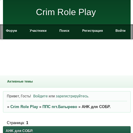
Crim Role Play
Форум
Участники
Поиск
Регистрация
Войти
Активные темы
Привет, Гость!
Войдите
или
зарегистрируйтесь
.
»
Crim Role Play
»
ППС пгт.Батырево
»
AHK для СОБР.
Страница:
1
AHK для СОБР.