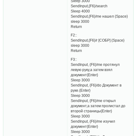
Sleep 3000
SendInput,{F6}/search
Sleep 4000
SendInput,{F6}/me нашел {Space}
sleep 3000
Return
F2::
SendInput,{F6}/r [СОБР] {Space}
sleep 3000
Return
F3::
SendInput, {F6}/me протянул
левую руку,а затем взял
документ{Enter}
Sleep 3000
SendInput, {F6}/do Документ в
руке.{Enter}
Sleep 3000
SendInput, {F6}/me открыл
документ,а затем пролистал до
второй страницы{Enter}
Sleep 3000
SendInput, {F6}/me изучил
документ{Enter}
Sleep 3000