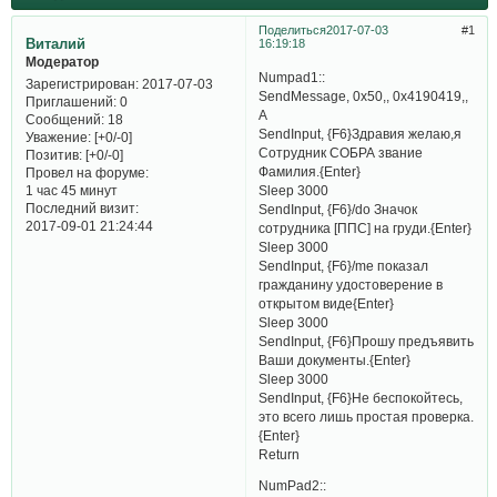
Поделиться
2017-07-03
1
Виталий
16:19:18
Модератор
Numpad1::
Зарегистрирован
: 2017-07-03
SendMessage, 0x50,, 0x4190419,,
Приглашений:
0
A
Сообщений:
18
SendInput, {F6}Здравия желаю,я
Уважение:
[+0/-0]
Сотрудник СОБРА звание
Позитив:
[+0/-0]
Фамилия.{Enter}
Провел на форуме:
Sleep 3000
1 час 45 минут
Последний визит:
SendInput, {F6}/do Значок
2017-09-01 21:24:44
сотрудника [ППС] на груди.{Enter}
Sleep 3000
SendInput, {F6}/me показал
гражданину удостоверение в
открытом виде{Enter}
Sleep 3000
SendInput, {F6}Прошу предъявить
Ваши документы.{Enter}
Sleep 3000
SendInput, {F6}Не беспокойтесь,
это всего лишь простая проверка.
{Enter}
Return
NumPad2::