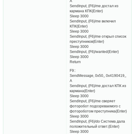
A
SendInput, {F6}/me достал из
кармана КПК{Enter}
Sleep 3000
SendInput, {F6}/me включил
КПК{Enter}
Sleep 3000
SendInput, {F6}/me открыл список
преступников{Enter}
Sleep 3000
SendInput, {F6}/wanted{Enter}
Sleep 3000
Return
F9::
SendMessage, 0x50,, 0x4190419,,
A
SendInput, {F6}/me достал КПК из
кармана{Enter}
Sleep 3000
SendInput, {F6}/me сверяет
фоторобот подозреваемого с
фотороботом преступника{Enter}
Sleep 3000
SendInput, {F6}/do Система дала
положительный ответ.{Enter}
Sleep 3000