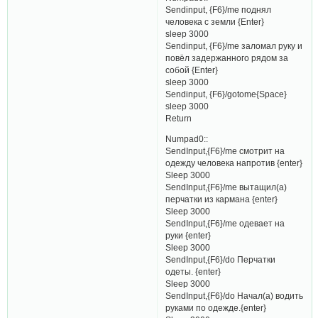
Sendinput, {F6}/me поднял
человека с земли {Enter}
sleep 3000
Sendinput, {F6}/me заломал руку и
повёл задержанного рядом за
собой {Enter}
sleep 3000
Sendinput, {F6}/gotome{Space}
sleep 3000
Return
Numpad0::
SendInput,{F6}/me смотрит на
одежду человека напротив {enter}
Sleep 3000
SendInput,{F6}/me вытащил(а)
перчатки из кармана {enter}
Sleep 3000
SendInput,{F6}/me одевает на
руки {enter}
Sleep 3000
SendInput,{F6}/do Перчатки
одеты. {enter}
Sleep 3000
SendInput,{F6}/do Начал(а) водить
руками по одежде.{enter}