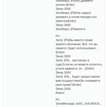
SendInput, {F6}/do Документ
изучен.{Enter}
Sleep 3000
SendInput, {F6}/me закрыл
документ,а затем передел его
обратно{Enter}
Sleep 3000
SendInput, {F6}/anim 6
F4::
Send, {F6}Вы имеете право
хранить молчание. Всё, что вы
скажете, будет использовано ...
{Enter}
Sleep 3000
Send, {F6}... против вас в
суде.Если вы не можете оплатить
услуги адвоката, он ...{Enter}
Sleep 3000
Send, {F6}... будет предоставлен
вам государством.Вы понимаете
свои права?{Enter}
Sleep 2000
Return
F5::
SendMessage, 0x50,, 0x4190419,,