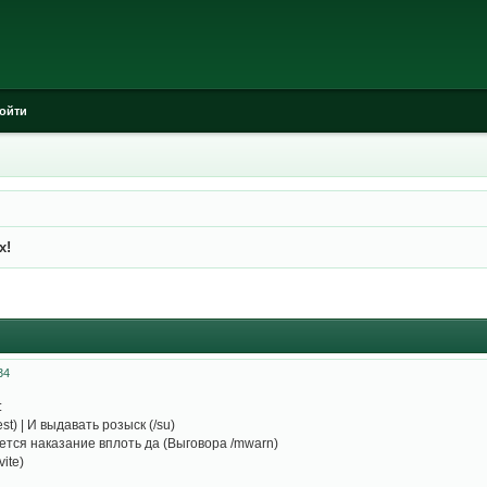
ойти
х!
34
:
st) | И выдавать розыск (/su)
ется наказание вплоть да (Выговора /mwarn)
ite)