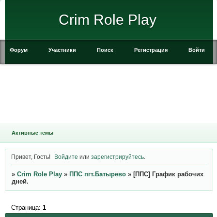
Crim Role Play
Форум
Участники
Поиск
Регистрация
Войти
Активные темы
Привет, Гость!
Войдите
или
зарегистрируйтесь
.
»
Crim Role Play
»
ППС пгт.Батырево
»
[ППС] График рабочих
дней.
Страница:
1